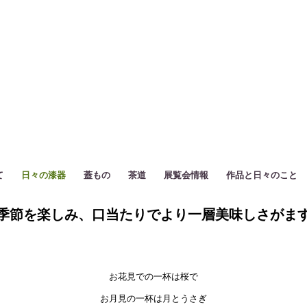
て
日々の漆器
蓋もの
茶道
展覧会情報
作品と日々のこと
季節を楽しみ、口当たりでより一層美味しさがま
お花見での一杯は桜で
お月見の一杯は月とうさぎ