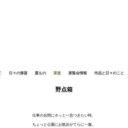
て
日々の漆器
蓋もの
茶道
展覧会情報
作品と日々のこと
野点箱
仕事の合間にホッと一息つきたい時、
ちょっと公園にお散歩がてらに一服。